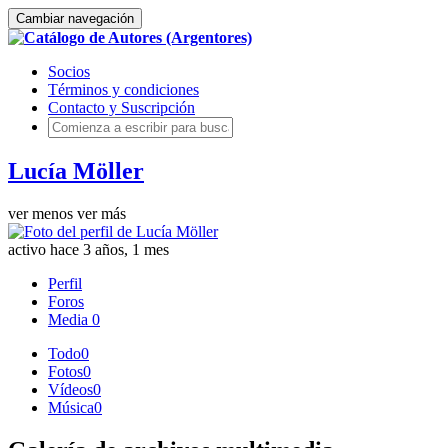
Cambiar navegación
Socios
Términos y condiciones
Contacto y Suscripción
Lucía Möller
ver menos
ver más
activo hace 3 años, 1 mes
Perfil
Foros
Media
0
Todo
0
Fotos
0
Vídeos
0
Música
0