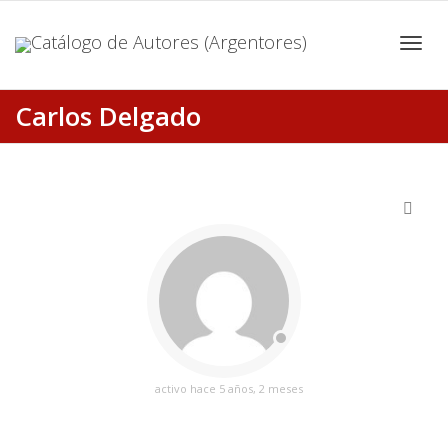
Cambi
Carlos Delgado
naveg
VER MENOS
activo hace 5 años, 2 meses